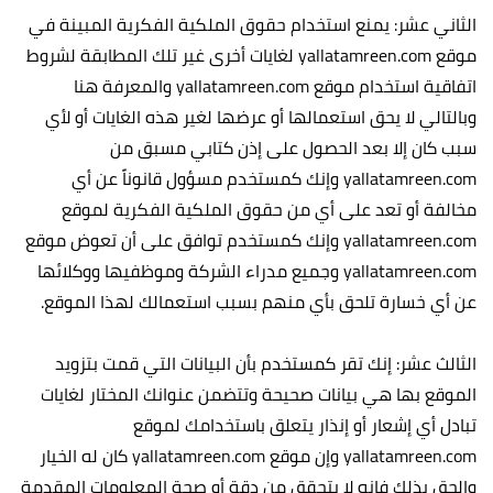
الثاني عشر: يمنع استخدام حقوق الملكية الفكرية المبينة في
موقع yallatamreen.com لغايات أخرى غير تلك المطابقة لشروط
اتفاقية استخدام موقع yallatamreen.com والمعرفة هنا
وبالتالي لا يحق استعمالها أو عرضها لغير هذه الغايات أو لأي
سبب كان إلا بعد الحصول على إذن كتابي مسبق من
yallatamreen.com وإنك كمستخدم مسؤول قانوناً عن أي
مخالفة أو تعد على أي من حقوق الملكية الفكرية لموقع
yallatamreen.com وإنك كمستخدم توافق على أن تعوض موقع
yallatamreen.com وجميع مدراء الشركة وموظفيها ووكلائها
عن أي خسارة تلحق بأي منهم بسبب استعمالك لهذا الموقع.
الثالث عشر: إنك تقر كمستخدم بأن البيانات التي قمت بتزويد
الموقع بها هي بيانات صحيحة وتتضمن عنوانك المختار لغايات
تبادل أي إشعار أو إنذار يتعلق باستخدامك لموقع
yallatamreen.com وإن موقع yallatamreen.com كان له الخيار
والحق بذلك فإنه لا يتحقق من دقة أو صحة المعلومات المقدمة