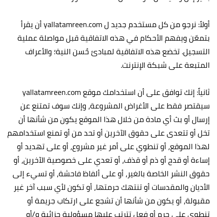
أولاً: نرجو من كل مستخدم جديد ل yallatamreen.com أن يقرأ
بتمعّن ويفهم الأحكام في هذه الاتفاقية قبل مواصلة عملية
التسجيل. تخضع هذه الاتفاقية لمبادئ حُسن النية؛ والأعراف
المتبعة على شبكة الإنترنت.‏
ثانياً: إنك توافق على أن استخدامك موقع yallatamreen.com
سيقتصر فقط على الأغراض المشروعة، وإنك سوف تمتنع عن
إرسال أو بث أي مادة من خلال هذا الموقع يكون من شأنها أن
تخل أو تتعدى على حقوق الآخرين أو تحد من أو تمنع استخدامهم
لهذا الموقع، أو تنطوي على أمر غير مشروع، أو على تهديد أو
إساءة أو قدح أو ذم أو قذف، أو تعدي على خصوصية الآخرين، أو
حقوق النشر الخاصة بالغير، أو على ألفاظ فاحشة، أو تسيء إلى
الأديان والمقدسات أو تنتهك حرمتها، أو تكون لأي سبب آخر غير
مقبولة، أو يكون من شأنها أن تشجع على ارتكاب جريمة أو
تنطوي على جرم أو فعل تترتب عليها مسؤولية جزائية و/أو