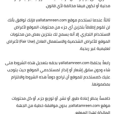
مدنية أو تكون فيها مخالفة لأي قانون.
ثالثاً: عندما تستخدم موقع yallatamreen.com فإنك توافق بأنك
لن تقوم إطلاقاً بتخزين أي جزء من محتويات الموقع لأغراض
الاستخدام التجاري. إلا أنه يسمح لك بتخزين بعض من محتويات
الموقع للأغراض الشخصية والاستعمال العادل (Fair Use) لأغراض
تعليمية غير ربحية.
رابعاً: يحتفظ yallatamreen.com بحقه بتعديل هذه الشروط متى
شاء ودون سابق إشعار أو إنذار لمستخدمي الموقع حيث يتوجب
عليك كمستخدم للموقع أن تراجع دوماً هذه الشروط والالتزام
بمضمونها.
خامساً: يحظر إعادة طبع، أو نشر، أو توزيع جزء، أو كل محتويات
موقع yallatamreen.com، بدون موافقة خطية من الجهة
المالكة لهذا الموقع.