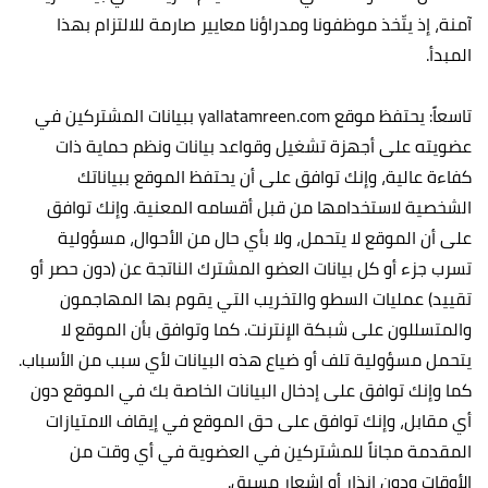
آمنة، إذ يتّخذ موظفونا ومدراؤنا معايير صارمة للالتزام بهذا
المبدأ.‏
تاسعاً: يحتفظ موقع yallatamreen.com ببيانات المشتركين في
عضويته على أجهزة تشغيل وقواعد بيانات ونظم حماية ذات
كفاءة عالية، وإنك توافق على أن يحتفظ الموقع ببياناتك
الشخصية لاستخدامها من قبل أقسامه المعنية. وإنك توافق
على أن الموقع لا يتحمل، ولا بأي حال من الأحوال، مسؤولية
تسرب جزء أو كل بيانات العضو المشترك الناتجة عن (دون حصر أو
تقييد) عمليات السطو والتخريب التي يقوم بها المهاجمون
والمتسللون على شبكة الإنترنت. كما وتوافق بأن الموقع لا
يتحمل مسؤولية تلف أو ضياع هذه البيانات لأي سبب من الأسباب.
كما وإنك توافق على إدخال البيانات الخاصة بك في الموقع دون
أي مقابل، وإنك توافق على حق الموقع في إيقاف الامتيازات
المقدمة مجاناً للمشتركين في العضوية في أي وقت من
الأوقات ودون إنذار أو إشعار مسبق.