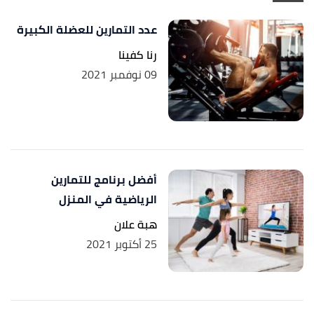
أ
ب
ت
ث
ج
ح
Peggy Pletcher (11/5/2019),
"What
^
, Retrieved
healthline
,
Muscles Do Pushups Work?"
عدد التمارين للعضلة الكبيرة
5/9/2021. Edited.
رنا كفينا
09 نوفمبر 2021
أفضل برنامج للتمارين
الرياضية في المنزل
هبة علان
25 أكتوبر 2021