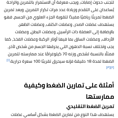
لتجنب حدوث إصابات، ويجب معرفة أن الاستمرار بالتمرين والراحة
يُساعدان على التقدم وزيادة عدد مرات تكرار التمرين، ويعد تمرين
الضغط تمرينًا رياضيًا مفيدًا لتقوية الجزء العلوي من الجسم، فهو
يستهدف عضلات الصدر، وعضلات الكتف، وعضلات الظهر،
بالإضافة إلى العضلة ذات الرأسين، وعضلات البطن، وعضلات
الأرداف، وعضلات الساق بما فيها أوتار الركبة وعضلات الفخذ، كما
يجب وتختلف نسبة الدهون التي يحرقها الجسم من شخص لآخر،
فمثلًا بالنسبة لشخص وزنه 70 كيلوغرامًا عند ممارسته لتمرين
[١]
الضغط لمدة 18 دقيقة فإنه سيحرق تقريبًا 100 سعرة حرارية.
[٣]
[٢]
أمثلة على تمارين الضغط وكيفية
ممارستها
تمرين الضغط التقليدي
يستهدف هذا النوع من تمارين الضغط بشكل أساسي عضلات