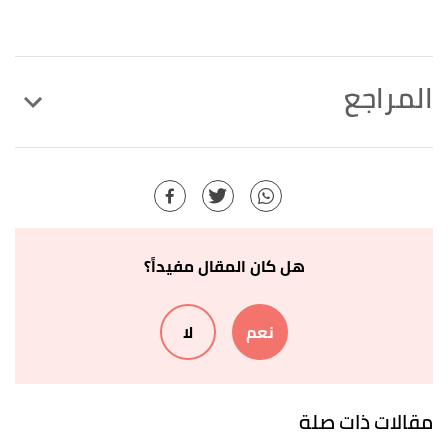
المراجع
Holly Klamer, RD,
"how-many-push-ups-will-
↑
burn-100-calories"
,
caloriesecrets
, Retrieved
5/9/2021. Edited.
Daniel Bubnis (9/11/20218),
"Which muscles do
↑
هل كان المقال مفيداً؟
pushups work?"
,
medicalnewstoday
, Retrieved
5/9/2021. Edited.
نعم
لا
Heather Black (1/6/2021),
"how-to-do-more-
↑
push-ups"
,
verywellfit
, Retrieved 18/10/2021.
Edited.
مقالات ذات صلة