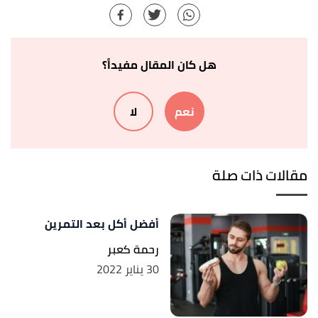
Nutrition: What to Eat Before a Workout"
,
healthline
,
Retrieved 8/12/2021. Edited.
أ
ب
,
"Should You Eat Before or After a Workout?"
^
هل كان المقال مفيداً؟
health.clevelandclinic
, 30/9/2021, Retrieved
8/12/2021. Edited.
نعم
لا
أ
ب
"Worst Things to Eat or Drink Before a Workout
^
"
,
webmd
, 17/12/2020, Retrieved 8/12/2021.
Edited.
مقالات ذات صلة
أفضل أكل بعد التمرين
رحمة كعبر
30 يناير 2022