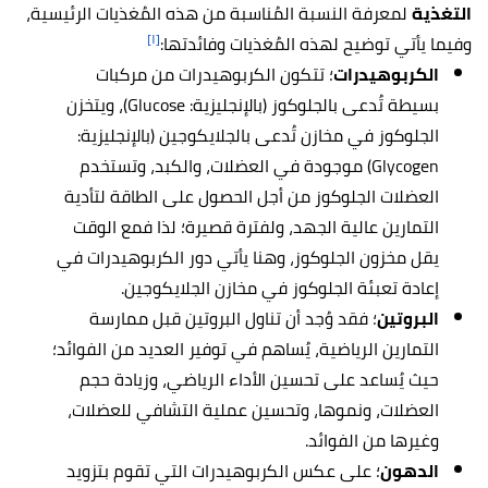
التغذية
لمعرفة النسبة المُناسبة من هذه المُغذيات الرئيسية،
[١]
وفيما يأتي توضيح لهذه المُغذيات وفائدتها:
الكربوهيدرات
؛ تتكون الكربوهيدرات من مركبات
بسيطة تُدعى بالجلوكوز (بالإنجليزية: Glucose)، ويتخزن
الجلوكوز في مخازن تُدعى بالجلايكوجين (بالإنجليزية:
Glycogen) موجودة في العضلات، والكبد، وتستخدم
العضلات الجلوكوز من أجل الحصول على الطاقة لتأدية
التمارين عالية الجهد، ولفترة قصيرة؛ لذا فمع الوقت
يقل مخزون الجلوكوز، وهنا يأتي دور الكربوهيدرات في
إعادة تعبئة الجلوكوز في مخازن الجلايكوجين.
البروتين
؛ فقد وُجد أن تناول البروتين قبل ممارسة
التمارين الرياضية، يُساهم في توفير العديد من الفوائد؛
حيث يُساعد على تحسين الأداء الرياضي، وزيادة حجم
العضلات، ونموها، وتحسين عملية التشافي للعضلات،
وغيرها من الفوائد.
الدهون
؛ على عكس الكربوهيدرات التي تقوم بتزويد