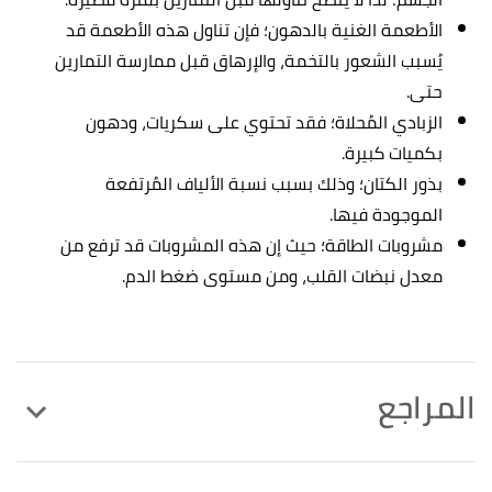
الأطعمة الغنية بالدهون؛ فإن تناول هذه الأطعمة قد
يُسبب الشعور بالتخمة، والإرهاق قبل ممارسة التمارين
حتى.
الزبادي المُحلاة؛ فقد تحتوي على سكريات، ودهون
بكميات كبيرة.
بذور الكتان؛ وذلك بسبب نسبة الألياف المُرتفعة
الموجودة فيها.
مشروبات الطاقة؛ حيث إن هذه المشروبات قد ترفع من
معدل نبضات القلب، ومن مستوى ضغط الدم.
المراجع
أ
ب
ت
Arlene Semeco (31/5/2018),
"Pre-Workout
^