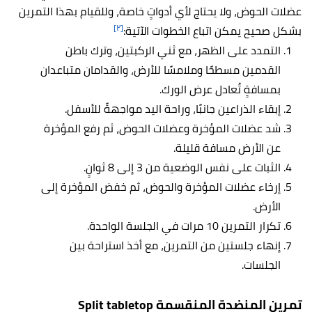
عضلات الحوض، ولا يحتاج لأي أدواتٍ خاصة، وللقيام بهذا التمرين
[٢]
بشكل صحيح يمكن اتباع الخطوات الآتية:
التمدد على الظهر، مع ثني الركبتين، وترك باطن
القدمين مسطحًا وملامسًا للأرض، والقدامان متباعدان
بمسافةٍ تُعادل عرض الورك.
إبقاء الذراعين جانبًا، وراحة اليد مواجهةً للأسفل.
شد عضلات المؤخرة وعضلات الحوض، ثم رفع المؤخرة
عن الأرض مسافة قليلة.
الثبات على نفس الوضعية من 3 إلى 8 ثوانٍ.
إرخاء عضلات المؤخرة والحوض، ثم خفض المؤخرة إلى
الأرض.
تكرار التمرين 10 مرات في الجلسة الواحدة.
إنهاء جلستين من التمرين، مع أخذ استراحة بين
الجلسات.
تمرين المنضدة المنقسمة Split tabletop