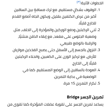
[٣]
الخطوات الآتية:
الوقوف بشكلٍ مستقيم، مع ترك مسافةٍ بين الساقين
أكبر من عرض الكتفين بقليل، ويكون اتجاه أصابع القدم
للخارج قليلًا.
ثني الركبتين ودفع الوركين والمؤخرة إلى الخلف، مثل
وضعية الجلوس على مقعد، مع إبقاء الذقن منثنيًا،
والرقبة بالوضع طبيعي.
النزول بالجسم إلى الأسفل حتى يصبح الفخذين موازيان
للأرض، مع تركيز الوزن على الكعبين، وانحناء الركبتين
قليلًا إلى الخارج.
العودة بالساقين إلى الوضع المستقيم. كما في
الوضعية في بداية التمرين.
تكرار التمرين 15 مرة.
تمرين الجسر Bridge
يساعد تمرين الجسر على تقوية عضلات المؤخرة كما تقوي من