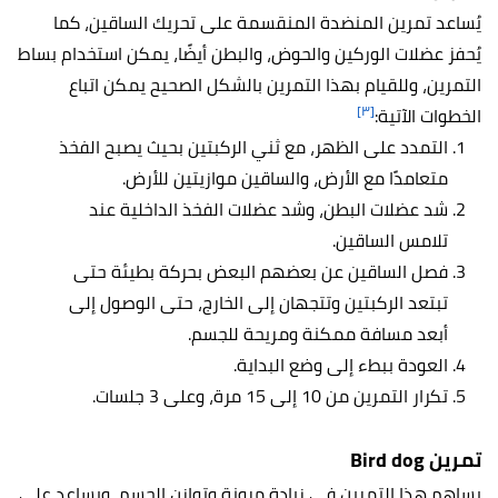
يُساعد تمرين المنضدة المنقسمة على تحريك الساقين، كما
يُحفز عضلات الوركين والحوض، والبطن أيضًا، يمكن استخدام بساط
التمرين، وللقيام بهذا التمرين بالشكل الصحيح يمكن اتباع
[٣]
الخطوات الآتية:
التمدد على الظهر، مع ثني الركبتين بحيث يصبح الفخذ
متعامدًا مع الأرض، والساقين موازيتين للأرض.
شد عضلات البطن، وشد عضلات الفخذ الداخلية عند
تلامس الساقين.
فصل الساقين عن بعضهم البعض بحركة بطيئة حتى
تبتعد الركبتين وتتجهان إلى الخارج، حتى الوصول إلى
أبعد مسافة ممكنة ومريحة للجسم.
العودة ببطء إلى وضع البداية.
تكرار التمرين من 10 إلى 15 مرة، وعلى 3 جلسات.
تمرين Bird dog
يساهم هذا التمرين في زيادة مرونة وتوازن الجسم، ويساعد على