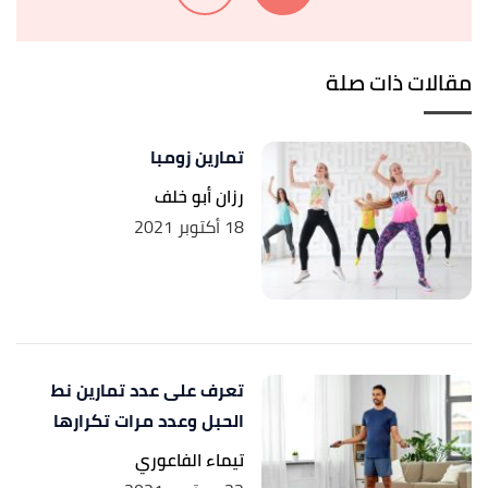
Exercises for Women"
,
healthline
, Retrieved
10/9/2021. Edited.
مقالات ذات صلة
تمارين زومبا
رزان أبو خلف
18 أكتوبر 2021
تعرف على عدد تمارين نط
الحبل وعدد مرات تكرارها
تيماء الفاعوري