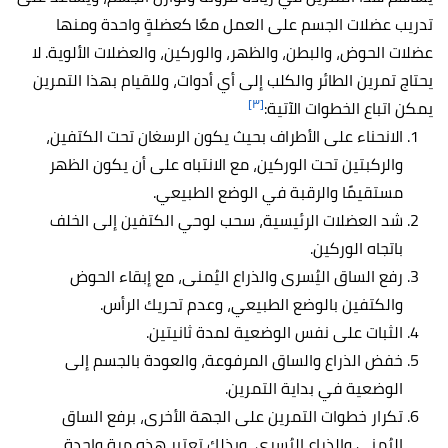
تدريب عضلات الجسم على العمل معًا كعضلةٍ واحدة ومنها
عضلات الحوض، والبطن، والظهر، والوركين، والعضلات الألوية. لا
يحتاج تمرين الطائر والكلب إلى أي أدوات، وللقيام بهذا التمرين
[٣]
يمكن اتباع الخطوات الآتية:
الانحناء على الأطراف بحيث يكون الرسغان تحت الكتفين،
والركبتين تحت الوركين، مع الانتباه على أن يكون الظهر
مستقيمًا والرقبة في الوضع الطبيعي.
شد العضلات الرئيسية، سحب لوحي الكتفين إلى الخلف
باتجاه الوركين.
رفع الساق اليُسرى والذراع اليُمنى، مع إبقاء الحوض
والكتفين بالوضع الطبيعي، وعدم تحريك الرأس.
الثبات على نفس الوضعية لمدة ثانيتين.
خفض الذراع والساق المرفوعة، والعودة بالجسم إلى
الوضعية في بداية التمرين.
تكرار خطوات التمرين على الجهة الأخرى، برفع الساق
اليُمنى والذراع اليُسرى، وبذلك تعتبر هذه مرة واحدة