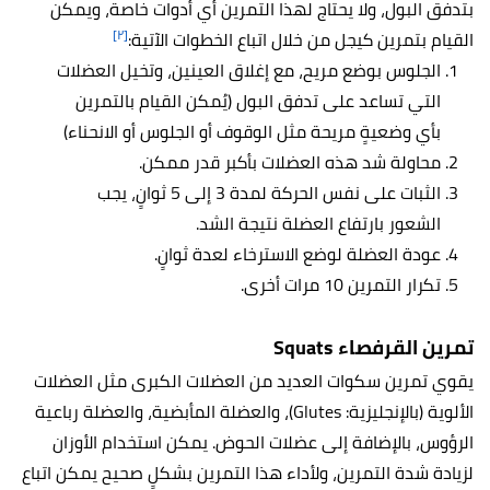
بتدفق البول، ولا يحتاج لهذا التمرين أي أدوات خاصة، ويمكن
[٢]
القيام بتمرين كيجل من خلال اتباع الخطوات الآتية:
الجلوس بوضع مريح، مع إغلاق العينين، وتخيل العضلات
التي تساعد على تدفق البول (يُمكن القيام بالتمرين
بأي وضعيةٍ مريحة مثل الوقوف أو الجلوس أو الانحناء)
محاولة شد هذه العضلات بأكبر قدر ممكن.
الثبات على نفس الحركة لمدة 3 إلى 5 ثوانٍ، يجب
الشعور بارتفاع العضلة نتيجة الشد.
عودة العضلة لوضع الاسترخاء لعدة ثوانٍ.
تكرار التمرين 10 مرات أخرى.
تمرين القرفصاء Squats
يقوي تمرين سكوات العديد من العضلات الكبرى مثل العضلات
الألوية (بالإنجليزية: Glutes)، والعضلة المأبضية، والعضلة رباعية
الرؤوس، بالإضافة إلى عضلات الحوض. يمكن استخدام الأوزان
لزيادة شدة التمرين، ولأداء هذا التمرين بشكلٍ صحيح يمكن اتباع