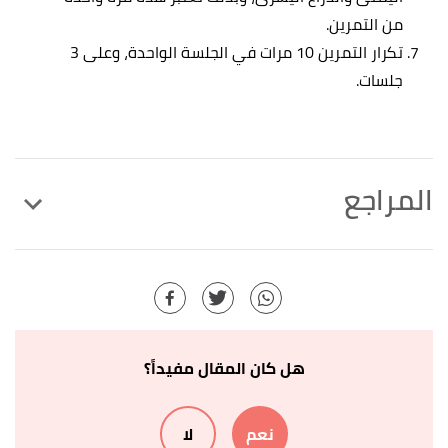
من التمرين.
تكرار التمرين 10 مرات في الجلسة الواحدة، وعلى 3
جلسات.
المراجع
,
"Pelvic floor muscle training exercises"
↑
medlineplus
, Retrieved 10/9/2021. Edited.
أ
ب
Rachel Nall (15/4/2021),
"How to do pelvic
^
floor exercises"
,
medicalnewstoday
, Retrieved
هل كان المقال مفيداً؟
10/9/2021. Edited.
نعم
لا
أ
ب
ت
Nicole Davis (7/3/2019),
"5 Pelvic Floor
^