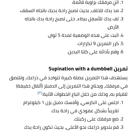
اثنِ مرفقك بزاوية قائمة.
مد يدك للخلف، بحيث تصبح راحة يديك باتجاه السقف.
لف يدك للأسفل ببطء، حتى تصبح راحة يدك باتجاه
الأرض.
اثبت على هذه الوضعية لمدة 5 ثوان.
كرر التمرين 9 تكرارات.
وقم بأدائه على كلتا اليدين.
تمرين Supination with a dumbbell
يستهدف هذا التمرين عضلة كبيرة تتواجد في ذراعك، وتلتصق
في مرفقك، ويحتاج هذا التمرين إلى الدمبلز (أثقال خفيفة)
[٣]
للقيام به، وذلك من خلال اتباع الخطوات الآتية:
اجلس على الكرسي، وأمسك دمبل يزن 1 كيلوغرام
تقريباً بشكل عمودي في راحة يدك.
ضع مرفقك على ركبتك.
قم بتدوير ذراعك نحو الأعلى، بحيث تكون راحة يدك