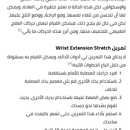
والإسكواش، لكن هذه الحالة لا تعتبر خطيرة في العادة، ويمكن
لها أن تتحسن من تلقاء نفسها، ومع الراحة، ووضع الثلج عليها،
لكن في حال لم ينجح ذلك، فيمكن القيام لبعض حركات العلاج
[١]
الطبيعي للتخفيف منها، ومن أبرز هذه الحركات ما يأتي:
تمرين Wrist Extension Stretch
لا يحتاج هذا التمرين لي أدوات لأدائه، ويمكن القيام به بسهولة
[٢]
من خلال اتباع الخطوات الآتية:
افرد ذراعك المصابة للأمام باستقامة.
باستخدام يدك الأخرى قم بثنِ معصم يدك المصابة
للخلف.
ضع بعض الضغط عليها باستخدام يديك الأخرى، بحيث
تقوم بشدها نحو جسدك.
استمر بأداء هذا التمرين، حتى تشعر بالتمدد في
ساعدك.
اثبت على هذه الوضعية لمدة 15 ثانية.