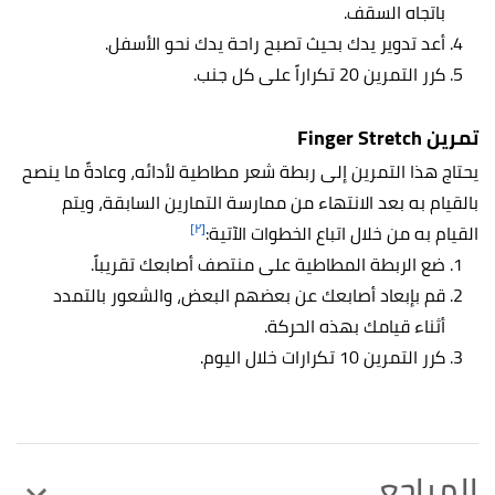
باتجاه السقف.
أعد تدوير يدك بحيث تصبح راحة يدك نحو الأسفل.
كرر التمرين 20 تكراراً على كل جنب.
تمرين Finger Stretch
يحتاج هذا التمرين إلى ربطة شعر مطاطية لأدائه، وعادةً ما ينصح
بالقيام به بعد الانتهاء من ممارسة التمارين السابقة، ويتم
[٢]
القيام به من خلال اتباع الخطوات الآتية:
ضع الربطة المطاطية على منتصف أصابعك تقريباً.
قم بإبعاد أصابعك عن بعضهم البعض، والشعور بالتمدد
أثناء قيامك بهذه الحركة.
كرر التمرين 10 تكرارات خلال اليوم.
المراجع