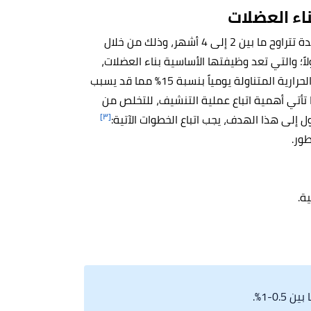
اء العضلات
يقوم لاعبو رياضة كمال الأجسام عادةً باتباع حمية التنشيف لمدة تتراوح ما بين 2 إلى 4 أشهر، وذلك من خلال
اً؛ والتي تعد وظيفتها الأساسية بناء العضلات،
والحفاظ على الوزن، لكن خلال هذه المرحلة يتم رفع السعرات الحرارية المتناولة يومياً بنسبة 15% مما قد يسبب
ا تأتي أهمية اتباع عملية التنشيف، للتخلص من
[٣]
ل إلى هذا الهدف، يجب اتباع الخطوات الآتية:
طور.
ة.
0-1%.