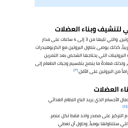
ئي لتنشيف وبناء العضلات
يجب على لاعب كمال الأجسام أن يباعد بين كل وجبة غنية بالبروتين، والتي تليها من 3 إلى 4 ساعات على مدار
يباً، كذلك يوصى بتناول البروتين مع الكربوهيدرات
ة البروتينات التي يحتاجها الشخص بعد التمرين
، ولذلك فعادةً ما ينصح بتقسيم وجبات الطعام إلى
[٣]
ناء العضلات
 الأجسام الذي يريد اتباع النظام الغذائي
[٤]
م التركيز على مصدر واحد فقط لكل عنصر.
تي ستتناولها يومياً، وحاول أن تعطي