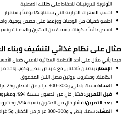
الأولوية للبروتينات للحفاظ على كتلتك العضلية.
احسب السعرات الحرارية التي ستتناولها يومياً باستمرار.
اطهو كميات من الوجبات ووزعها على حصص يومية، واحت
افحص دائماً مكونات جسمك من الدهون والعضلات ونسبه
مثال على نظام غذائي لتنشيف وبناء ا
فيما يأتي مثال على أحد الأنظمة الغذائية للاعبي كمال الأجس
الإفطار؛
بيضتان كاملتان، مع 4 بياض بيض، و
الكاملة، ومشروب بروتين مصل اللبن المخفوق.
الغداء؛
سمك بلطي، و300-300 غرام من الخضار، و25 غراماً من الكاجو.
قبل التمرين؛
فشار خالِ من الدهون بنسبة 94%، ومشروب بروتين مصل اللبن المخفوق.
بعد التمرين؛
فشار خالِ من الدهون بنسبة 94%، ومشروب بروتين مصل اللبن المخفوق.
العشاء؛
سمك بلطي، و300-300 غرام من الخضار، و5 غرامات من زيت السمك.