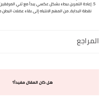
إعادة التمرين ببطء بشكل عكسي يبدأ مع ثني المرفقين،
نقطة البداية، من المهم الانتباه إلى بقاء عضلات البطن
المراجع
strengthen your knee"
,
medicalnewstoday
, Retrieved
↑
7/9/2021. Edited.
bell Exercises That Burn Fat"
,
verywellfit
, Retrieved
↑
7/9/2021. Edited.
هل كان المقال مفيداً؟
e Bird Dog Exercise? Plus, Its Core Benefits and How
↑
to Do It"
,
healthline
, Retrieved 7/9/2021. Edited.
es do pushups work?"
,
medicalnewstoday
, Retrieved
↑