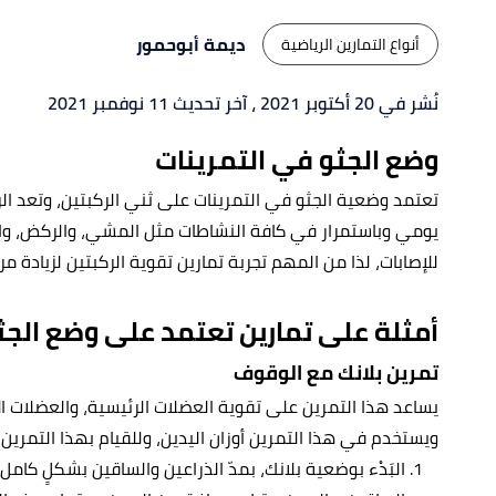
ديمة أبوحمور
أنواع التمارين الرياضية
نُشر في 20 أكتوبر 2021
، آخر تحديث 11 نوفمبر 2021
وضع الجثو في التمرينات
تعتمد وضعية الجثو في التمرينات على ثني الركبتين، وتعد ا
يومي وباستمرار في كافة النشاطات مثل المشي، والركض، وال
للإصابات، لذا من المهم تجربة تمارين تقوية الركبتين لزيادة 
أمثلة على تمارين تعتمد على وضع الجث
تمرين بلانك مع الوقوف
يساعد هذا التمرين على تقوية العضلات الرئيسية، والعضلات الأ
ويستخدم في هذا التمرين أوزان اليدين، وللقيام بهذا التمرين 
البَدْء بوضعية بلانك، بمدّ الذراعين والساقين بشكلٍ كام