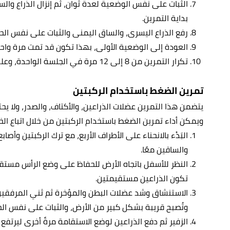
الثبات على نفس الوضعية لعدة ثوان، ثم إنزال الذراع و
بداية التمرين.
رفع الذراع اليسرى، والساق اليمنى والثبات على نفس الح
العودة إلى الوضعية الأولى، بهذا تكون قد تمت مرة واحد
تكرار التمرين من 8 إلى 12 مرة في الجلسة الواحدة، وعلى 2 إلى 3 جلسات.
تمرين الضغط باستخدام الركبتين
يتضمن هذا التمرين عضلات الذراعين، والأكتاف، والصدر، ولا يحت
ويمكن أداء تمرين الضغط باستخدام الركبتين من خلال اتباع الخط
البَدْء بالانحناء على الأطراف الأربع، مع ترك الركبتين وأ
والساقين معًا.
النظر للأسفل باتجاه الأرض للحفاظ على وضع الرأس مستقيمً
تكون الذراعين مستقيمتين.
الاستنشاق وشد عضلات البطن والمؤخرة ثم ثني المرفقي
وتُصبح قريبة بشكل كبير من الأرض، والثبات على نفس الح
الزفير ثم دفع الذراعين لوضع الاستقامة مرةً أخرى ليرتفع