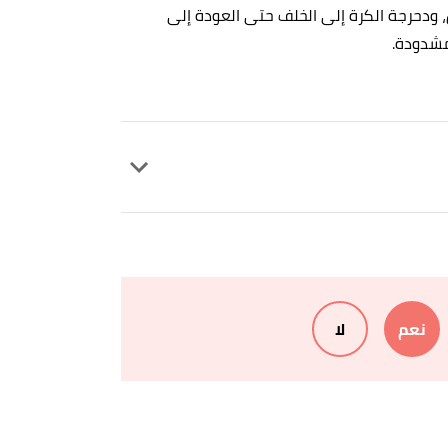
 ودحرجة الكرة إلى الخلف حتى العودة إلى
 مشدودة.
Jennifer Berry (5/7/2021),
"How to 
Chris Freytag (5/2/2020),
"10 Dumb
نعم
لا
Emily Cronkleton (25/6/2019),
"What Is th
Cathleen Stuart (9/11/2018),
"Which muscl