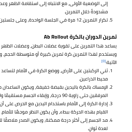
إلى الوضعية الأولى، مع الانتباه إلى استقامة الظهر وعدم
مشدودةً خلال التمرين.
تكرار التمرين 12 مرة في الجلسة الواحدة، وعلى جلستين، مع أخذ استراحة بين الجلسات.
تمرين الدوران بالكرة Ab Rollout
يساعد هذا التمرين على تقوية عضلات البطن، وعضلات الظهر ا
ويستخدم لهذا التمرين كرة تمرين كبيرة أو متوسطة الحجم، ولل
[٥]
الآتية:
ثني الركبتين على الأرض، ووضع الكرة في الأمام لتساعد
محيط الذراعين.
الإمساك بالكرة باليدين بقبضة خفيفة، ويكون الساعدان م
المرفقين حتى زاوية 90 درجة، وإبقاء الجسم مستقيمًا والظهر مُسطحًا.
إدارة الكرة إلى الأمام باستخدام اليدين مع الحرص على 
القيام بهذه الحركة ببطء، وأن يكون النظر موجهًا للأمام.
مد الجسم إلى أكثر درجة ممكنة، ويكون الصدر ملاصقًا ل
لعدة ثوانٍ.