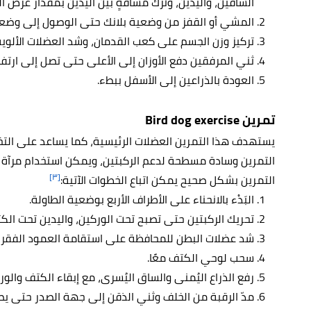
الساقين، واليدين، وترك مسافةٍ بين اليدين بمقدار عرض ا
المشي أو القفز من وضعية بلانك حتى الوصول إلى وضعية 
تركيز وزن الجسم على كعب القدمان، وشد العضلات الألو
ثني المرفقين دفع الأوزان إلى الأعلى حتى تصل إلى ارتفا
العودة بالذراعين إلى الأسفل ببطء.
تمرين Bird dog exercise
يستهدف هذا التمرين العضلات الرئيسية، كما يساعد على التخ
التمرين وسادة مسطحة لدعم الركبتين، ويمكن استخدام مرآة لل
[٣]
التمرين بشكل صحيح يمكن اتباع الخطوات الآتية:
البَدْء بالانحناء على الأطراف الأربع بوضعية الطاولة.
تحريك الركبتين حتى تصبح تحت الوركين، واليدين تحت الكت
شد عضلات البطن للمحافظة على استقامة العمود الفق
سحب لوحي الكتف معًا.
رفع الذراع اليُمنى والساق اليُسرى، مع إبقاء الكتف والور
مدّ الرقبة من الخلف وثني الذقن إلى جهة الصدر حتى يصبح