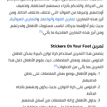
على الحركة، والتحكم بأجزاء جسمهم المختلفة، وتخفيف
أوجاعهم، وغيرها من الفوائد التي تختلف باختلاف الحالة، ومن
أبرز هذه التمارين؛
تمارين القوة وأنواعها
، و
التمارين الهوائية
،
بحيث يتم أداؤهما بحركات تناسب مستويات الأطفال وقدرتهم،
[١]
ومن أبرز هذه التمارين العلاجية ما يأتي:
تمرين Stickers On Your Foot
يتضمن هذا التمرين استخدام كرة توازن كبيرة يمكن للطفل
الجلوس عليها، وبعض الملصقات، حيث يقوم الأطفال خلال هذا
[٢]
التمرين بما يأتي من الخطوات:
يقوم الأطفال بوضع بعض الملصقات على باطن
قدميهم.
الجلوس على كرة التوازن، بحيث يكون وجههم باتجاه
الحائط.
يحاول الأطفال إزالة الملصقات من أسفل قدمهم
بالتتالي، ويلصقونها على ورقة بيضاء معلقة على