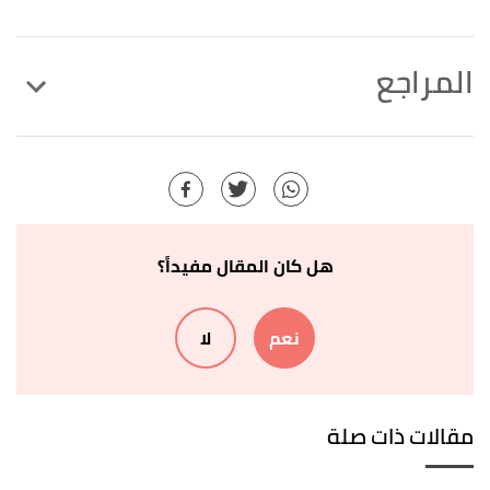
المراجع
,
webmd
,
"Benefits of Physical Therapy for Children"
↑
Retrieved 1/11/2022. Edited.
,
"12 Effective Pediatric Physical Therapy Exercises"
↑
fusionwebclinic
, Retrieved 1/11/2022. Edited.
هل كان المقال مفيداً؟
أ
ب
"3 Fun Pediatric Physical Therapy Games and
^
نعم
لا
Activities"
,
napacenter
, Retrieved 1/11/2022. Edited.
"7 Fun Pediatric Physical Therapy Activities for
↑
Kids"
,
jldtherapy
, Retrieved 1/11/2022. Edited.
مقالات ذات صلة