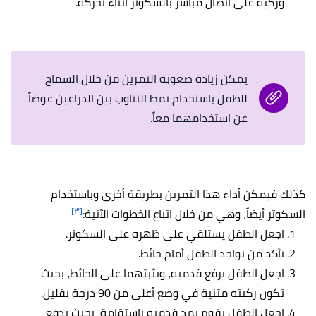
وركيه على اتصال مباشر بالسكوتر أثناء تحركه.
يمكن زيادة صعوبة التمرين من خلال السماح
للطفل باستخدام نمط التناوب بين الذراعين عوضاً
عن استخدامهما معاً.
كذلك فيمكن أداء هذا التمرين بطريقة أخرى وباستخدام
[٣]
السكوتر أيضاً، وهي من خلال اتباع الخطوات الآتية:
اجعل الطفل يستلقي على ظهره على السكوتر.
تأكد من تواجد الطفل أمام حائط.
اجعل الطفل يرفع قدميه، ويثبتهما على الحائط، بحيث
تكون ركبته مثنية في وضع أعلى من 90 درجة بقليل.
اجعل الطفل يقوم بمد قدميه باستقامة، بحيث يدفع