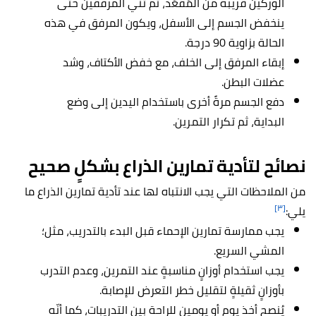
الوركين قريبة من المَقْعَد، ثم ثني المرفقين حتى
ينخفض الجسم إلى الأسفل، ويكون المرفق في هذه
الحالة بزاوية 90 درجة.
إبقاء المرفق إلى الخلف، مع خفض الأكتاف، وشد
عضلات البطن.
دفع الجسم مرةً أخرى باستخدام اليدين إلى وضع
البداية، ثم تكرار التمرين.
نصائح لتأدية تمارين الذراع بشكلٍ صحيح
من الملاحظات التي يجب الانتباه لها عند تأدية تمارين الذراع ما
[٣]
يلي:
يجب ممارسة تمارين الإحماء قبل البدء بالتدريب، مثل؛
المشي السريع.
يجب استخدام أوزانٍ مناسبةٍ عند التمرين، وعدم التدرب
بأوزانٍ ثقيلةٍ لتقليل خطر التعرض للإصابة.
يُنصح أخذ يومٍ أو يومين للراحة بين التدريبات، كما أنّه