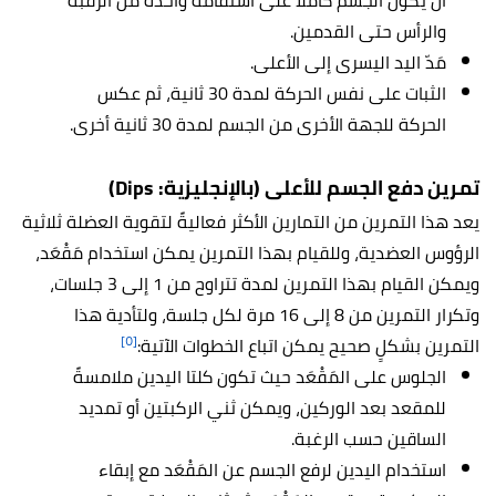
أن يكون الجسم كاملًا على استقامة واحدة من الرقبة
والرأس حتى القدمين.
مَدّ اليد اليسرى إلى الأعلى.
الثبات على نفس الحركة لمدة 30 ثانية، ثم عكس
الحركة للجهة الأخرى من الجسم لمدة 30 ثانية أخرى.
تمرين دفع الجسم للأعلى (بالإنجليزية: Dips)
يعد هذا التمرين من التمارين الأكثر فعاليةً لتقوية العضلة ثلاثية
الرؤوس العضدية، وللقيام بهذا التمرين يمكن استخدام مَقْعَد،
ويمكن القيام بهذا التمرين لمدة تتراوح من 1 إلى 3 جلسات،
وتكرار التمرين من 8 إلى 16 مرة لكل جلسة، ولتأدية هذا
[٥]
التمرين بشكلٍ صحيح يمكن اتباع الخطوات الآتية:
الجلوس على المَقْعَد حيث تكون كلتا اليدين ملامسةً
للمقعد بعد الوركين، ويمكن ثني الركبتين أو تمديد
الساقين حسب الرغبة.
استخدام اليدين لرفع الجسم عن المَقْعَد مع إبقاء