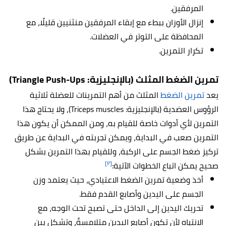
المرفقين.
إنزال الأوزان ببطء مع إبقاء المرفقين منثنيين قليلًا، مع
المحافظة على التوتر في العضلات.
تكرار التمرين.
تمرين الضغط المثلث (بالإنجليزية: Triangle Push-Ups)
يعد
تمرين الضغط
المثلث من أهم التمرينات للعضلة ثلاثية
الرؤوس العضدية (بالإنجليزية: Triceps muscles)، ولا يحتاج هذا
التمرين لأي أدوات خاصة للقيام به، ومن الممكن أن يكون هذا
التمرين صعب في البداية، ويمكن تجربته في البداية عن طريق
تركيز ضغط الجسم على الركبة، وللقيام بهذا التمرين بشكل
[٢]
صحيح يمكن اتباع الخطوات الآتية:
أخذ وضعية تمرين الضغط الاعتيادي، حيث يعتمد وزن
الجسم على اليدين وأصابع القدم فقط.
تحريك اليدين إلى الداخل حتى تصبح تحت الوجه، مع
الانتباه لأن تكون أصابع اليدين متلامسةً، وتشكل بين