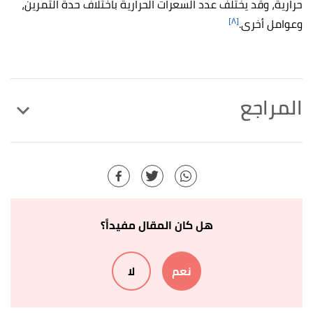
حرارية، وقد يختلف عدد السعرات الحرارية باختلاف حدة التمرين،
[٨]
وعوامل أخرى.
المراجع
Paige Waehner (23/5/2021),
"Top 10 Bicep Curl
↑
Strength Exercises"
,
verywellfit
, Retrieved
24/8/2021. Edited.
James Roland (25/11/2019),
"8 Best Exercises for
↑
هل كان المقال مفيداً؟
Bigger, Stronger Arms"
,
healthline
, Retrieved
24/8/2021. Edited.
نعم
لا
أ
ب
Jake Tipane (6/7/2020),
"10 Arm-Toning
^
Dumbbell Exercises"
,
healthline
, Retrieved