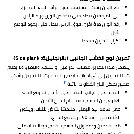
رفع الوزن بشكل مستقيم فوق الرأس لبدء التمرين.
ثني المرفقين ببطء حتى ينخفض الوزن وراء الرأس.
رفع الوزن مرةً أخرى فوق الرأس ببطء حتى يعود للوضع
الأول.
تكرار التمرين مجددًا.
تمرين لوح الخشب الجانبي (بالإنجليزية: Side plank)
يتضمن هذا التمرين عضلات الذراعين، والكتف، والبطن، ولا يحتاج
هذا التمرين إلى أي أدواتٍ خاصة، وللقيام بهذا التمرين بشكلٍ
[٤]
صحيح يمكن اتباع الخطوات الآتية:
التمدد على الجانب اليمين على الأرض، ثم رفع الجزء
العلوي من الجسم باستخدام الذراع الأيمن.
جعل ساعد اليد اليمنى ملامسًا للأرض للثبات، ويكون
الكتف في زاوية 90 درجة مع الذراع.
مَدّ القدمين ودعم وزن الجسم بالقدم، مع الانتباه على