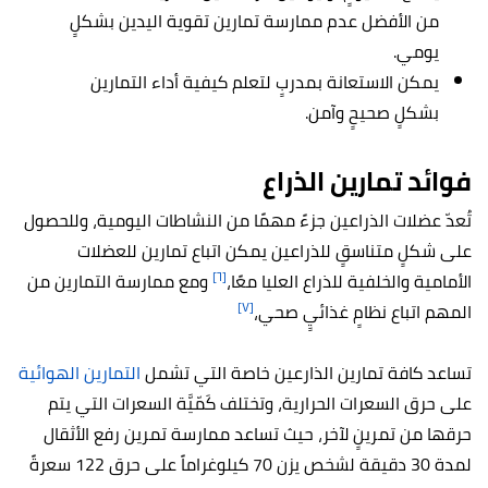
من الأفضل عدم ممارسة تمارين تقوية اليدين بشكلٍ
يومي.
يمكن الاستعانة بمدربٍ لتعلم كيفية أداء التمارين
بشكلٍ صحيحٍ وآمن.
فوائد تمارين الذراع
تُعدّ عضلات الذراعين جزءً مهمًا من النشاطات اليومية، وللحصول
على شكلٍ متناسقٍ للذراعين يمكن اتباع تمارين للعضلات
[٦]
الأمامية والخلفية للذراع العليا معًا،
ومع ممارسة التمارين من
[٧]
المهم اتباع نظامٍ غذائيٍ صحي،
تساعد كافة تمارين الذارعين خاصة التي تشمل
التمارين الهوائية
على حرق السعرات الحرارية، وتختلف كَمّيَّة السعرات التي يتم
حرقها من تمرينٍ لآخر، حيث تساعد ممارسة تمرين رفع الأثقال
لمدة 30 دقيقة لشخص يزن 70 كيلوغراماً على حرق 122 سعرةً