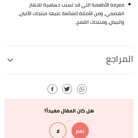
معرفة الأطعمة التي قد تسبب حساسية للجهاز
الهضمي، ومن الأمثلة الشائعة عليها: منتجات الألبان،
والبيض، ومنتجات القمح.
المراجع
أ
ب
Leigh Reason (16/1/2018),
"9 Ab Exercises for
^
a Flat Belly"
,
health line
, Retrieved 14/9/2021.
Edited.
Sara Lindberg (26/6/2019),
"How Many Calories
↑
هل كان المقال مفيداً؟
Do Situps Burn?"
,
health line
, Retrieved 14/9/2021.
Edited.
نعم
لا