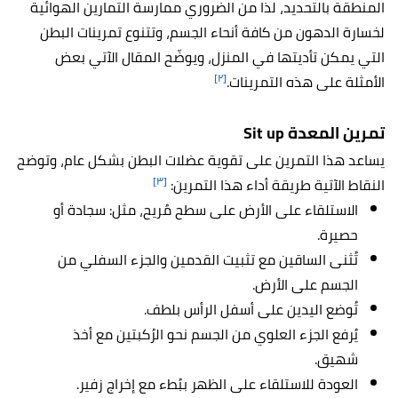
المنطقة بالتحديد، لذا من الضروري ممارسة التمارين الهوائية
لخسارة الدهون من كافة أنحاء الجسم، وتتنوع تمرينات البطن
التي يمكن تأديتها في المنزل، ويوضّح المقال الآتي بعض
[٢]
الأمثلة على هذه التمرينات.
تمرين المعدة Sit up
يساعد هذا التمرين على تقوية عضلات البطن بشكل عام، وتوضح
[٣]
النقاط الآتية طريقة أداء هذا التمرين:
الاستلقاء على الأرض على سطح مُريح، مثل: سجادة أو
حصيرة.
تُثنى الساقين مع تثبيت القدمين والجزء السفلي من
الجسم على الأرض.
تُوضع اليدين على أسفل الرأس بلطف.
يُرفع الجزء العلوي من الجسم نحو الرُكبتين مع أخذ
شهيق.
العودة للاستلقاء على الظهر ببُطء مع إخراج زفير.