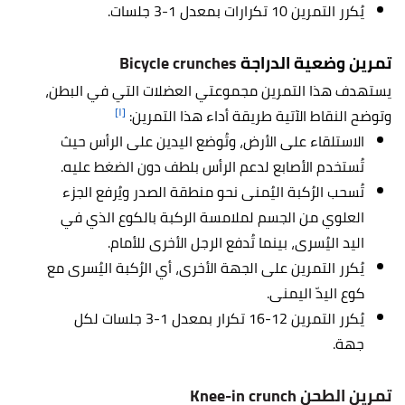
يُكرر التمرين 10 تكرارات بمعدل 1-3 جلسات.
تمرين وضعية الدراجة
Bicycle crunches
يستهدف هذا التمرين مجموعتي العضلات التي في البطن،
[١]
وتوضح النقاط الآتية طريقة أداء هذا التمرين:
الاستلقاء على الأرض، وتُوضع اليدين على الرأس حيث
تُستخدم الأصابع لدعم الرأس بلطف دون الضغط عليه.
تُسحب الرُكبة اليُمنى نحو منطقة الصدر ويُرفع الجزء
العلوي من الجسم لملامسة الركبة بالكوع الذي في
اليد اليُسرى، بينما تُدفع الرجل الأخرى للأمام.
يُكرر التمرين على الجهة الأخرى، أي الرُكبة اليُسرى مع
كوع اليدّ اليمنى.
يُكرر التمرين 12-16 تكرار بمعدل 1-3 جلسات لكل
جهة.
تمرين الطحن Knee-in crunch