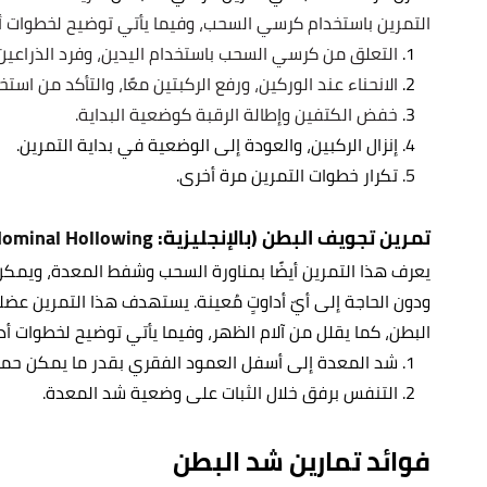
التمرين باستخدام كرسي السحب، وفيما يأتي توضيح لخطوات أد
التعلق من كرسي السحب باستخدام اليدين، وفرد الذراعين، 
الانحناء عند الوركين، ورفع الركبتين معًا، والتأكد من اس
خفض الكتفين وإطالة الرقبة كوضعية البداية.
إنزال الركبين، والعودة إلى الوضعية في بداية التمرين.
تكرار خطوات التمرين مرة أخرى.
تمرين تجويف البطن (بالإنجليزية:
ominal Hollowing
يعرف هذا التمرين أيضًا بمناورة السحب وشفط المعدة، ويمكن إ
ودون الحاجة إلى أيّ أداوتٍ مُعينة. يستهدف هذا التمرين 
البطن، كما يقلل من آلام الظهر، وفيما يأتي توضيح لخطوات أد
شد المعدة إلى أسفل العمود الفقري بقدر ما يمكن حمله
التنفس برفق خلال الثبات على وضعية شد المعدة.
فوائد تمارين شد البطن