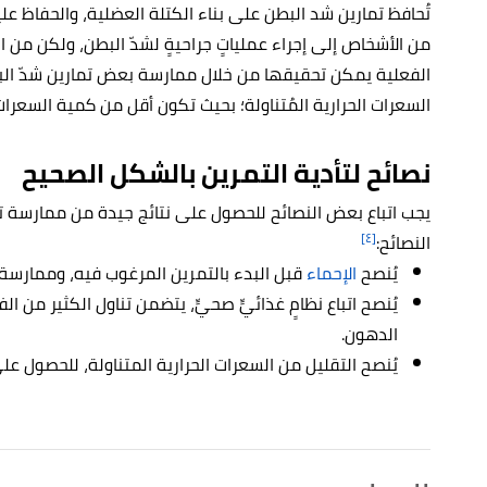
تُحافظ تمارين شد البطن على بناء الكتلة العضلية، والحفاظ عليها
من الأشخاص إلى إجراء عملياتٍ جراحيةٍ لشدّ البطن، ولكن من الج
الفعلية يمكن تحقيقها من خلال ممارسة بعض تمارين شدّ الب
السعرات الحرارية المُتناولة؛ بحيث تكون أقل من كمية السعرات 
نصائح لتأدية التمرين بالشكل الصحيح
يجب اتباع بعض النصائح للحصول على نتائج جيدة من ممارسة ت
[٤]
النصائح:
يُنصح
الإحماء
قبل البدء بالتمرين المرغوب فيه، وممارسة ت
يُنصح اتباع نظامٍ غذائيٍّ صحيٍّ، يتضمن تناول الكثير من ا
الدهون.
يُنصح التقليل من السعرات الحرارية المتناولة، للحصول على 