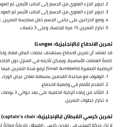
تدوير الجزء العلوي من الجسم إلى الجانب الأيمن، ثم العو
تدوير الجزء العلوي من الجسم إلى الجانب الأيسر ثم العود
وضع الذراعين على جانبي الجسم خلال ممارسة التمرين، عن
تكرار التمرين 15 مرة للجلسة، وعلى 3 جلسات.
تمرين الاندفاع (بالإنجليزية: Lunges)
قد تعتقد أن تمرين الاندفاع يستهدف عضلات البطن فقط، ولكن 
خاصةً العضلات الأساسية، ويمكن تأديته في المنزل دون الحاجة
الرياضية الصغيرة (Small dumbbells) لرفع شدة التمرين. فيما يأتي توضيحٌ لخطوات أداء تمرين الاندفاع:
الوقوف مع مباعدة القدمين بمسافة تعادل عرض الورك.
التقدم للأمام في وضعية الاندفاع.
التأكد من إبقاء الركبة الخلفية على بعد حوالي 3 بوصات من الأرض، عند الاندفاع إلى الأمام.
تكرار خطوات التمرين.
تمرين كرسي القبطان (بالإنجليزية:
captain’s chair)
لا تزل حركة السحب في تمرين كرسي القبطان
طريقةً فعالةً 