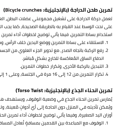
تمرين طحن الدراجة (بالإنجليزية:
Bicycle crunches
)
تعمل حركة الدراجة على تشغيل مجموعتي عضلات البطن، العلو
على نحت الوسط عند القيام به بالطريقة الصحيحة، كما يجب ال
استخدام بساط التمرين. فيما يأتي توضيح لخطوات أداء تمرين 
الاستلقاء على بساط التمرين ووضع اليدين خلف الرأس، ود
رفع الركبة باتجاه الصدر، مع تدوير الجزء العلوي من الجسم
اندفاع الساق المُعاكسة للخارج بشكلٍ مُباشر.
التبديل بالركبة الأخرى، وتكرار خطوات التمرين.
تكرار التمرين من 12 إلى 16 مرة في الجَلسة، وعلى 1 إلى 3 جلسات.
تمرين انحناء الجذع (بالإنجليزية: Torso Twist)
يُمارس تمرين انحناء الجذع في وضعية الوقوف، ويستهدف هذا 
ويُمكن تأديته في المنزل دون الحاجة إلى أيّ أدواتٍ مُعينة،
أوزان اليد الصغيرة، وفيما يأتي توضيح لخطوات أداء تمرين انحنا
الوقوف مع المباعدة بين القدمين بمسافةٍ تُعادل المسافة