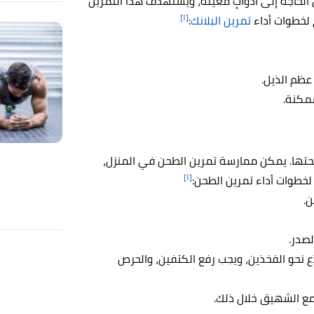
الحاجة إلى أدواتٍ مُعينة، ويستهدف هذا التمرين
[١]
 لخطوات أداء
تمرين البلانك
:
عظم الذيل.
ُمكنة.
حتها. يمكن ممارسة تمرين الطحن في المنزل،
[١]
 لخطوات أداء تمرين الطحن:
ن.
لصدر.
ع نحو الفخذين، ويجب رفع الكتفين، والحرص
ن مع الشهيق خلال ذلك.