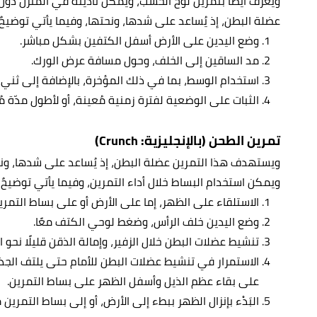
ويعرف أيضًا بتمرين لوح الخشب، ويمكن تأديته في المنزل دون 
عضلة البطن، إذ يُساعد على شدها، ونحتها، وفيما يأتي توضيحٌ
وضع اليدين على الأرض أسفل الكتفين بشكل مباشر.
مد الساقين إلى الخلف، وحول مسافة عرض الورك.
استخدام الوسط، بما في ذلك المؤخرة، بالإضافة إلى ثني 
الثبات على الوضعية لفترة زمنية مُعينة، أو لأطول مدّة م
تمرين الطحن (بالإنجليزية: Crunch)
ويستهدف هذا التمرين عضلة البطن، إذ يُساعد على شدها، ون
ويمكن استخدام البساط خلال أداء التمرين، وفيما يأتي توضيحٌ
الاستلقاء على الظهر، إما على الأرض أو على بساط التمري
وضع اليدين خلف الرأس، وضغط لوحي الكتف معًا.
تنشيط عضلات البطن خلال الزفير، وإمالة الذقن قليلًا نحو ا
الاستمرار في تنشيط عضلات البطن للأمام حتى يلتف الجذ
على بقاء عظم الذيل وأسفل الظهر على بساط التمرين.
البَدْء بإنزال الظهر ببطء إلى الأرض، أو إلى بساط التمري